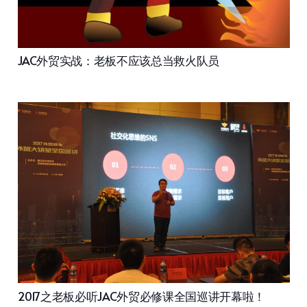
JAC外贸实战：老板不应该总当救火队员
2017之老板必听JAC外贸必修课全国巡讲开幕啦！